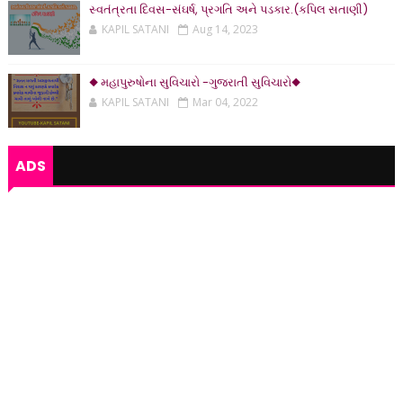
સ્વતંત્રતા દિવસ-સંઘર્ષ, પ્રગતિ અને પડકાર.(કપિલ સતાણી)
KAPIL SATANI
Aug 14, 2023
◆ મહાપુરુષોના સુવિચારો -ગુજરાતી સુવિચારો◆
KAPIL SATANI
Mar 04, 2022
ADS