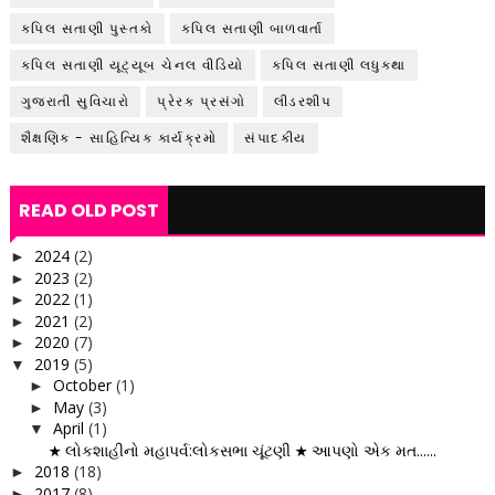
કપિલ સતાણી પુસ્તકો
કપિલ સતાણી બાળવાર્તા
કપિલ સતાણી યૂટ્યૂબ ચેનલ વીડિયો
કપિલ સતાણી લધુકથા
ગુજરાતી સુવિચારો
પ્રેરક પ્રસંગો
લીડરશીપ
શૈક્ષણિક - સાહિત્યિક કાર્યક્રમો
સંપાદકીય
READ OLD POST
2024
(2)
►
2023
(2)
►
2022
(1)
►
2021
(2)
►
2020
(7)
►
2019
(5)
▼
October
(1)
►
May
(3)
►
April
(1)
▼
★ લોકશાહીનો મહાપર્વ:લોકસભા ચૂંટણી ★ આપણો એક મત......
2018
(18)
►
2017
(8)
►