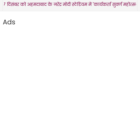
संबर को अहमदाबाद के नरेंद्र मोदी स्टेडियम में 'कार्यकर्ता सुवर्ण महोत्सव' धू
Ads