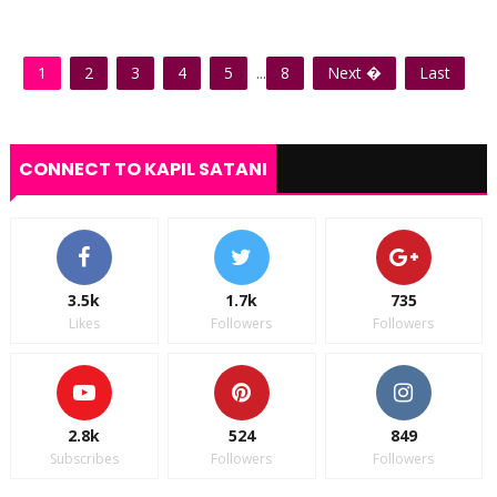
1
2
3
4
5
...
8
Next �
Last
CONNECT TO KAPIL SATANI
3.5k
1.7k
735
Likes
Followers
Followers
2.8k
524
849
Subscribes
Followers
Followers