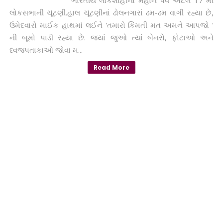
ભારતીય લોકશાહીનો મહાન પર્વ એટલે 17 મી
લોકસભાની ચૂંટણી.હાલ ચૂંટણીનાં ઢોલનગારાં ઢમ-ઢમ વાગી રહ્યા છે,
ઉમેદવારો માઈક હાથમાં લઈને 'તમારો કિંમતી મત અમને આપજો '
ની બૂમો પાડી રહ્યા છે. જ્યાં જુઓ ત્યાં બેનરો, ફોટાઓ અને
ધ્વજપતાકાઓ જોવા મ...
Read More