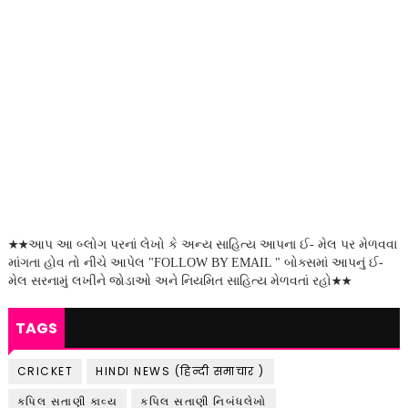
★★આપ આ બ્લોગ પરનાં લેખો કે અન્ય સાહિત્ય આપના ઈ- મેલ પર મેળવવા
માંગતા હોવ તો નીચે આપેલ "FOLLOW BY EMAIL " બોક્સમાં આપનું ઈ-
મેલ સરનામું લખીને જોડાઓ અને નિયમિત સાહિત્ય મેળવતાં રહો★★
TAGS
CRICKET
HINDI NEWS (हिन्दी समाचार )
કપિલ સતાણી કાવ્ય
કપિલ સતાણી નિબંધલેખો