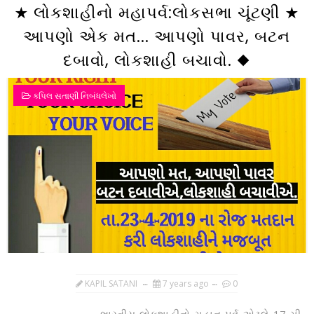
★ લોકશાહીનો મહાપર્વ:લોકસભા ચૂંટણી ★
આપણો એક મત... આપણો પાવર, બટન
દબાવો, લોકશાહી બચાવો. ◆
કપિલ સતાણી નિબંધલેખો
KAPIL SATANI
7 years ago
0