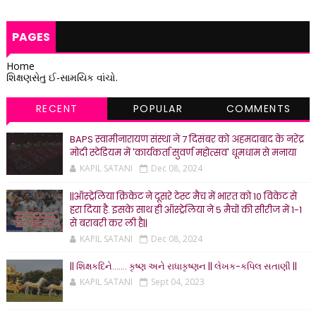
PAGES
Home
શિક્ષણસેતુ ઈ-સામયિક વાંચો.
RECENT
POPULAR
COMMENTS
BAPS स्वामीनारायण संस्था ने 7 दिसंबर को अहमदाबाद के नरेंद्र
मोदी स्टेडियम में 'कार्यकर्ता सुवर्ण महोत्सव' धूमधाम से मनाया
KAPIL SATANI
Dec 08, 2024
||ऑस्ट्रेलिया क्रिकेट ने दूसरे टेस्ट मैच में भारत को 10 विकेट से
हरा दिया है. इसके साथ ही ऑस्ट्रेलिया ने 5 मैचों की सीरीज में 1-1
से बराबरी कर ली है||
KAPIL SATANI
Dec 08, 2024
|| શિક્ષકદિને....... કૃષ્ણ અને રાધાકૃષ્ણન || લેખક-કપિલ સતાણી ||
KAPIL SATANI
Sept 04, 2023